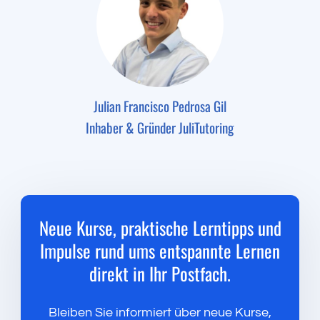
Julian Francisco Pedrosa Gil
Inhaber & Gründer JuliTutoring
Neue Kurse, praktische Lerntipps und
Impulse rund ums entspannte Lernen
direkt in Ihr Postfach.
Bleiben Sie informiert über neue Kurse,