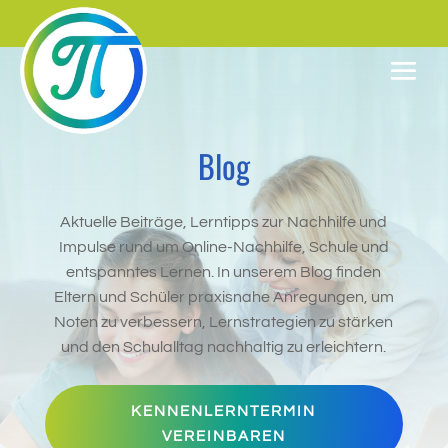
Blog
Aktuelle Beiträge, Lerntipps zur Nachhilfe und
Impulse rund um Online-Nachhilfe, Schule und
entspanntes Lernen. In unserem Blog finden
Eltern und Schüler praxisnahe Anregungen, um
Noten zu verbessern, Lernstrategien zu stärken
und den Schulalltag nachhaltig zu erleichtern.
KENNENLERNTERMIN
VEREINBAREN